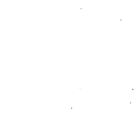
QQ：6262
传真：1872
地址：青
新闻动态