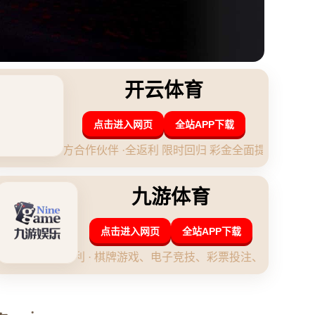
令人瞩目的外形，迅速成为全球关注的焦点。她们不仅在
性感球队
”。这支队伍如何在竞技与美感之间找到平衡？今
样令人印象深刻。以2023年女足世界杯为例，这支队
迷的尊重。队员们的体能训练和战术执行力堪称一流，足
是否应该成为评价一支队伍的主要标准？答案显然是否定
对体能要求极高的运动，需要运动员保持最佳的身体状
塑造了令人羡慕的身材线条。尤其是核心力量和下肢力量
食上也非常严格。我们的目标是成为更好的球员，而好身
和坚持。
在个人账号上分享训练日常、比赛花絮以及生活点滴。这
赛后集体庆祝的视频在网络上疯传，网友纷纷留言称赞她
了影响力。这种跨界的合作，不仅让外界看到她们的多面
赛中一名前锋球员的长距离奔袭射门技惊四座。赛后，她
和气质。虽然这种现象反映了公众审美偏见，但也在一定
焦点回归到竞技本身，而不是停留在表面。