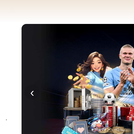
联系世俱杯比分预
测
公司资讯
引言：从赛场到