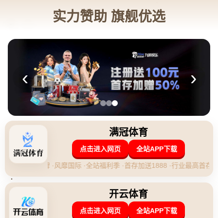
孙颖莎首战球拍故障，王楚钦球拍开胶令人震惊
发布时间：2026-05-14T08:03:32+08:00
引言：乒坛顶尖选手的装备危机引发热议
在竞技体育中，装备的重要性不言而喻，尤其是对于乒乓球这样对器
材敏感度极高的项目来说，球拍的状态往往直接影响比赛结果。近
日，中国乒乓球队的两大核心球员孙颖莎和王楚钦先后曝出球拍问
题，孙颖莎直言首场比赛中球拍出现异常，而王楚钦更是遭遇了“球拍