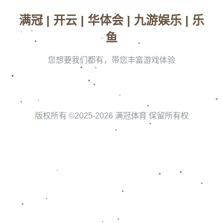
以本次比赛为例，我们可以通过数据进一步分析弗拉泰西的表现。根
据赛后统计，他在全场比赛中跑动距离超过11公里，其中有多次高速
冲刺，尤其是在加时赛阶段，他的体能依然保持在一个极高的水平。
此外，他的传球成功率高达85%，并贡献了3次关键传球。这些数字背
后，是他对球队整体战术不可或缺的支持。