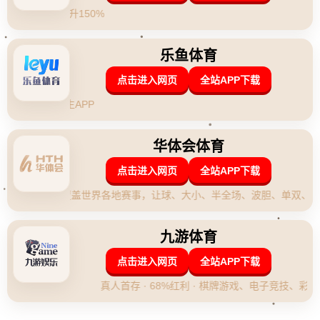
卓越表现赢得青睐
这是一个关于机遇与实力并存的故事。巴黎圣日耳曼凭借其出色品牌
管理及战略眼光，在青年人才储备方面一直居于领先地位。在这次交
易中，这名被寄予厚望的新秀此前已经通过其优异表现引起了各大关
注。在多个重要比赛中，他以全面技术能力、强大的心理素质以及无
与伦比速度展现出了成为世界级球员的潜力，为球队带来了多场胜
利。这也为他的职业生涯开启全新篇章打下坚实基础。
背后的策略性安排
对于现代化大型俱乐部而言，与其签约不仅仅是单纯看重他个人能