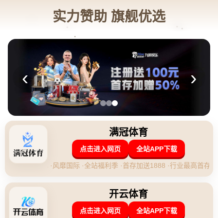
阿莫林心中完美9号是谁？曼联目标埃基蒂克存关
键短板
发布时间：2026-05-14T08:03:32+08:00
曼联最佳新9号是谁曝阿莫
林理想中锋标准埃基蒂克