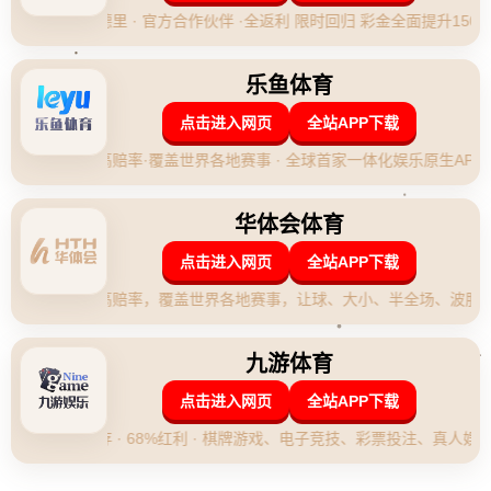
场比赛不仅展现了双方球员的顶级实力，也为球迷们奉献了一场视觉
盛宴。今天，我们就来详细解析这场激动人心的
欧冠战报
，带你回顾
比赛亮点，剖析晋级背后的关键因素。
比赛回顾：皇马逆袭制胜
昨晚的伯纳乌球场座无虚席，皇马坐镇主场迎战强大的曼城。开场仅
10分钟，曼城便凭借哈兰德的头球率先破门，现场气氛一度陷入紧
张。然而，皇马并未因此乱了阵脚。
第25分钟
，本泽马利用一次精准
的定位球机会扳平比分，点燃了主场球迷的热情。下半场，维尼修斯
的个人突破更是成为转折点，他的一记
世界波
让比分改写为2:1。尽管
曼城在最后阶段由德布劳内扳回一城，但罗德里戈在补时阶段的绝杀
进球彻底锁定了胜局。
这场比赛中，皇马展现了顽强的斗志和出色的战术调整能力。尤其是
在防守端，他们成功限制了曼城的中场控制，让对手的进攻多次无功
而返。这也让我们不禁感叹，
欧冠联赛
从来不缺奇迹，每一支球队都
有可能成为黑马。
关键因素：战术与心态的双重胜利
如果要分析皇马为何能在这场强强对话中笑到最后，首先不得不提的
是安切洛蒂的战术布置。他针对曼城的传控风格采取了高位逼抢策
略，有效打乱了对手的节奏。
尤其是对哈兰德的重点盯防
，让这位挪
威神锋全场仅有两次射正机会。此外， roy马球员的心态也值得称
道，即便落后，他们依然保持冷静，最终实现了逆转。
反观曼城，尽管他们在数据上占据优势，但关键时刻的失误让他们付
出了代价。比如下半场的丢球，正是由于后防线的短暂松懈。可以
说，这场比赛不仅是技术的较量，更是心理博弈的结果。想要在
欧冠