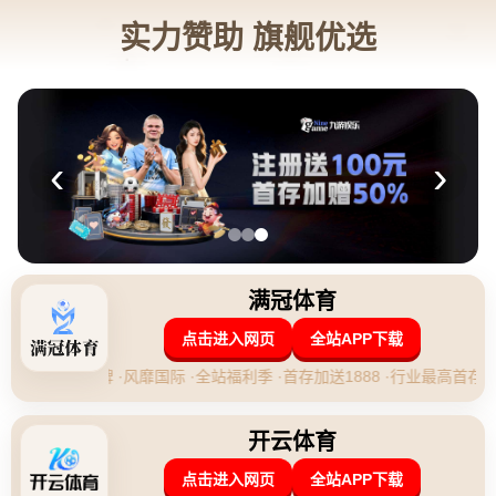
欧冠焦点：XXX力克XXX，强势挺进八强！
发布时间：2026-05-14T08:03:32+08:00
前言：欧冠赛场再掀高潮
在足球的世界里，欧冠联赛始终是球迷心中的圣殿，每一场对决都充
满了悬念与激情。昨晚的焦点之战中，皇家马德里与曼彻斯特城展开
了一场巅峰对决，最终皇马以3:2的比分险胜对手，成功挺进八强。这